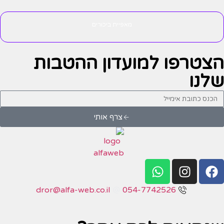
מאפיית ביכורים
הצטרפו למועדון ההטבות
שלנו
צרף אותי
dror@alfa-web.co.il
054-7742526