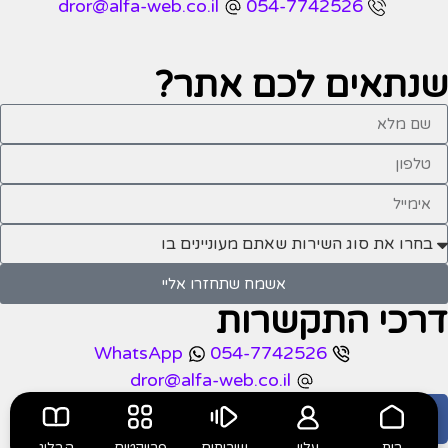
dror@alfa-web.co.il
054-7742526
שנתאים לכם
אתר?
אשמח שתחזרו אליי
דרכי התקשרות
WhatsApp
054-7742526
dror@alfa-web.co.il
בית
עליי
שירותים
פרויקטים
הבלוג