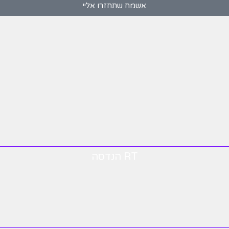
אשמח שתחזרו אליי
RT הנדסה