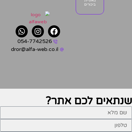
מאפיית
ביכורים
054-7742526
dror@alfa-web.co.il
שנתאים לכם
אתר?