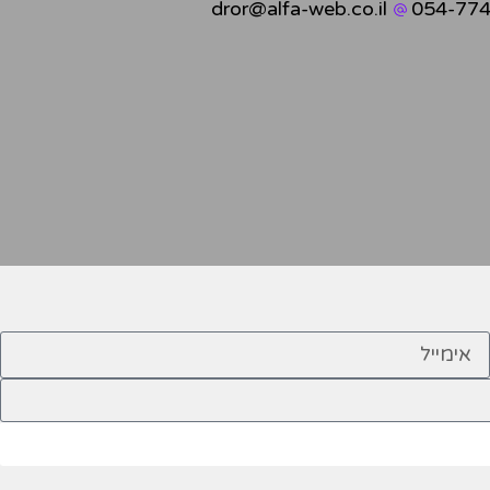
dror@alfa-web.co.il
054-77