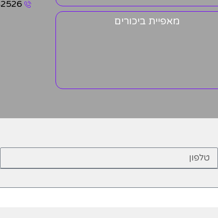
42526
מאפיית ביכורים
אשמח שתחזרו אליי