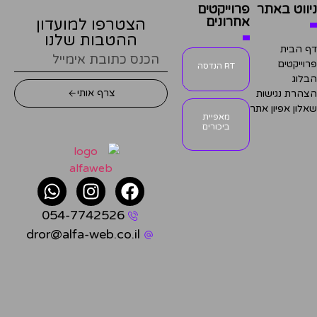
ניווט באתר
פרוייקטים
אחרונים
הצטרפו למועדון
ההטבות שלנו
דף הבית
פרוייקטים
RT הנדסה
הבלוג
צרף אותי
הצהרת נגישות
שאלון אפיון אתר
מאפיית
ביכורים
054-7742526
dror@alfa-web.co.il