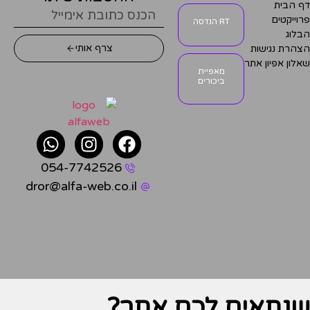
דף הבית
פרוייקטים
RT הנדסה
הבלוג
צרף אותי
הצהרת נגישות
שאלון אפיון אתר
מאפיית
ביכורים
054-7742526
dror@alfa-web.co.il
שנתאים לכם
אתר?