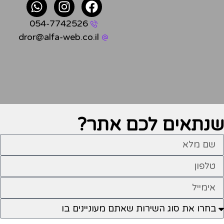
054-7742526
dror@alfa-web.co.il
שנתאים לכם
אתר?